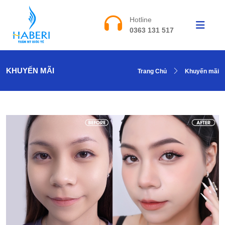
Hotline
0363 131 517
KHUYẾN MÃI
Trang Chủ
Khuyến mãi