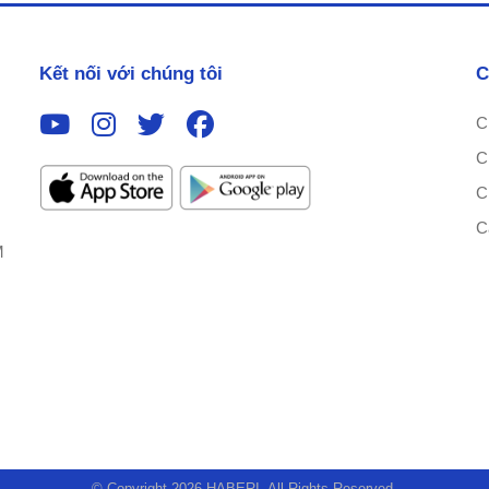
Kết nối với chúng tôi
C
C
C
C
C
M
© Copyright 2026 HABERI. All Rights Reserved.